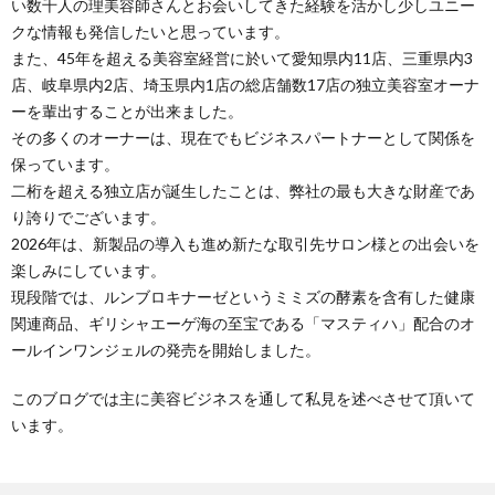
い数千人の理美容師さんとお会いしてきた経験を活かし少しユニー
クな情報も発信したいと思っています。
め
また、45年を超える美容室経営に於いて愛知県内11店、三重県内3
店、岐阜県内2店、埼玉県内1店の総店舗数17店の独立美容室オーナ
ーを輩出することが出来ました。
や」
その多くのオーナーは、現在でもビジネスパートナーとして関係を
保っています。
二桁を超える独立店が誕生したことは、弊社の最も大きな財産であ
り誇りでございます。
2026年は、新製品の導入も進め新たな取引先サロン様との出会いを
楽しみにしています。
現段階では、ルンブロキナーゼというミミズの酵素を含有した健康
関連商品、ギリシャエーゲ海の至宝である「マスティハ」配合のオ
ールインワンジェルの発売を開始しました。
このブログでは主に美容ビジネスを通して私見を述べさせて頂いて
います。