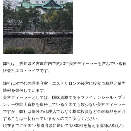
ィ
会
容
在
ー
社
室
宅・
ル
エ
HAIR
施
コ・
DO
設
弊社は、愛知県名古屋市内で約30年美容ディーラーを営んでいる有
ラ
訪
限会社エコ・ライフです。
イ
問
弊社は次世代の理美容室・エステサロンの経営に役立つ商品と業界
情報を発信しています。
美容ディーラーとしては、国家資格であるファイナンシャル・プラ
フ
美
ンナー技能士資格を取得している全国でも数少ない美容ディーラー
ですが、弊社は保険の代理店でもなく株式投資など金融商品を紹介
容
することは一切行っていませんのでご安心ください。
現在までに全国47都道府県に於いて1,000回を超える講師活動も行
「か