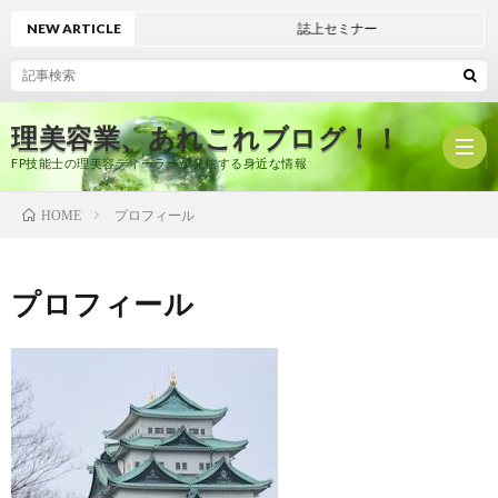
NEW ARTICLE
誌上セミナー
理美容業、あれこれブログ！！
FP技能士の理美容ディーラーが発信する身近な情報
プロフィール
HOME
ホ
プロフィール
ー
プ
ム
ロ
有
フ
限
美