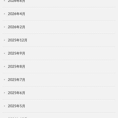
2026年6月
2026年4月
2026年2月
2025年12月
2025年9月
2025年8月
2025年7月
2025年6月
2025年5月