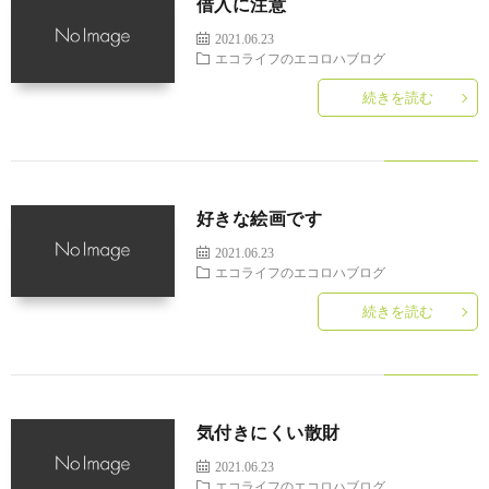
借入に注意
2021.06.23
エコライフのエコロハブログ
続きを読む
好きな絵画です
2021.06.23
エコライフのエコロハブログ
続きを読む
気付きにくい散財
2021.06.23
エコライフのエコロハブログ