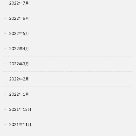
2022年7月
2022年6月
2022年5月
2022年4月
2022年3月
2022年2月
2022年1月
2021年12月
2021年11月