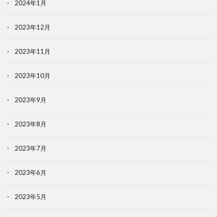
2024年1月
2023年12月
2023年11月
2023年10月
2023年9月
2023年8月
2023年7月
2023年6月
2023年5月