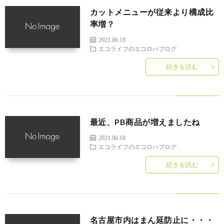
カットメニューが従来より構成比
率増？
2021.06.18
エコライフのエコロハブログ
続きを読む
最近、PB商品が増えましたね
2021.06.18
エコライフのエコロハブログ
続きを読む
名古屋市内はまん延防止に・・・