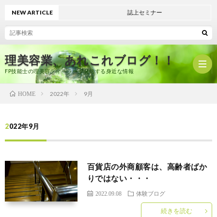
NEW ARTICLE
誌上セミナー
理美容業、あれこれブログ！！
FP技能士の理美容ディーラーが発信する身近な情報
2022年
9月
HOME
ホ
2022年9月
ー
プ
百貨店の外商顧客は、高齢者ばか
ム
ロ
有
りではない・・・
2022.09.08
体験ブログ
フ
限
美
続きを読む