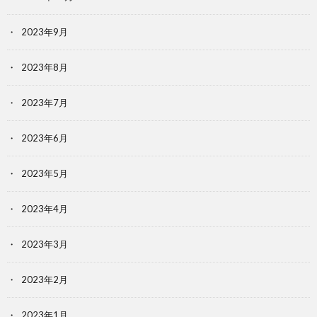
2023年9月
2023年8月
2023年7月
2023年6月
2023年5月
2023年4月
2023年3月
2023年2月
2023年1月