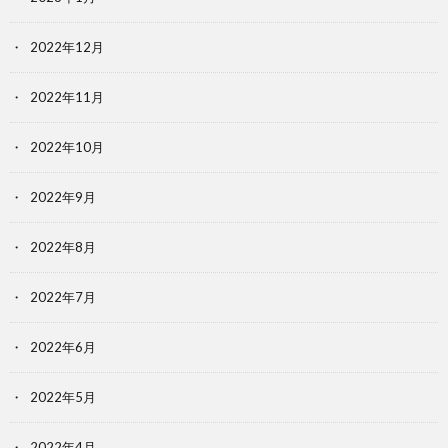
2022年12月
2022年11月
2022年10月
2022年9月
2022年8月
2022年7月
2022年6月
2022年5月
2022年4月