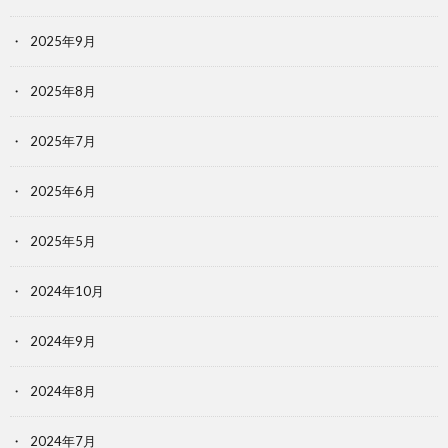
2025年9月
2025年8月
2025年7月
2025年6月
2025年5月
2024年10月
2024年9月
2024年8月
2024年7月