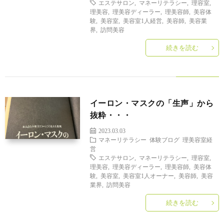
エステサロン
,
マネーリテラシー
,
理容室
,
ィ
会
容
在
理美容
,
理美容ディーラー
,
理美容師
,
美容体
験
,
美容室
,
美容室1人経営
,
美容師
,
美容業
界
,
訪問美容
ー
社
室
宅・
続きを読む
ル
エ
HAIR
施
コ・
DO
設
イーロン・マスクの「生声」から
ラ
抜粋・・・
訪
2023.03.03
イ
マネーリテラシー
体験ブログ
理美容室経
問
営
エステサロン
,
マネーリテラシー
,
理容室
,
フ
理美容
,
理美容ディーラー
,
理美容師
,
美容体
美
験
,
美容室
,
美容室1人オーナー
,
美容師
,
美容
業界
,
訪問美容
容
続きを読む
「か