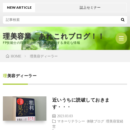
NEW ARTICLE
誌上セミナー
理美容業、あれこれブログ！！
FP技能士の理美容ディーラーが発信する身近な情報
理美容ディーラー
HOME
ホ
理美容ディーラー
ー
プ
近いうちに読破しておきま
ム
ロ
有
す・・・
2023.03.03
フ
限
美
マネーリテラシー
体験ブログ
理美容室経
営