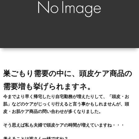
ィ
会
容
在
ー
社
室
宅・
ル
エ
HAIR
施
コ・
DO
設
ラ
訪
巣ごもり需要の中に、頭皮ケア商品の
需要増も挙げられますネ。
イ
問
今までより早く帰宅したり自宅勤務が増えたりして、「頭皮・お
肌」などのケアがじっくり行えると言う事かもしれませんが、頭
フ
美
皮・お肌ケア商品の問い合わせが多くなりました。
容
そう思えば私も夫婦で頭皮ケアの時間が増えていますね・・・
「か
考えることは皆さん一緒ですね？