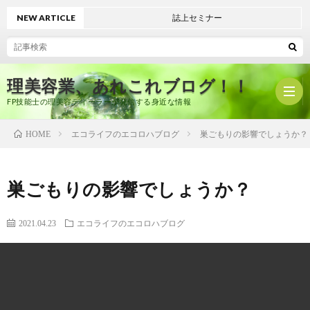
NEW ARTICLE
誌上セミナー
理美容業、あれこれブログ！！
FP技能士の理美容ディーラーが発信する身近な情報
エコライフのエコロハブログ
巣ごもりの影響でしょうか？
HOME
ホ
巣ごもりの影響でしょうか？
ー
プ
2021.04.23
エコライフのエコロハブログ
ム
ロ
有
フ
限
美