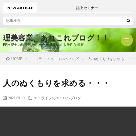
NEW ARTICLE
誌上セミナー
理美容業、あれこれブログ！！
FP技能士の理美容ディーラーが発信する身近な情報
エコライフのエコロハブログ
人のぬくもりを求める・・・
HOME
ホ
人のぬくもりを求める・・・
ー
プ
2021.09.10
エコライフのエコロハブログ
ム
ロ
有
フ
限
美