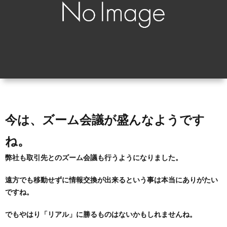
ィ
会
容
在
ー
社
室
宅・
ル
エ
HAIR
施
コ・
DO
設
ラ
訪
今は、ズーム会議が盛んなようです
ね。
イ
問
弊社も取引先とのズーム会議も行うようになりました。
フ
美
遠方でも移動せずに情報交換が出来るという事は本当にありがたい
ですね。
容
でもやはり「リアル」に勝るものはないかもしれませんね。
「か