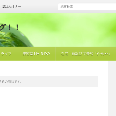
セミナー
グ！！
・ライフ
美容室 HAIR-DO
在宅・施設訪問美容「かめや」
話題の商品です。