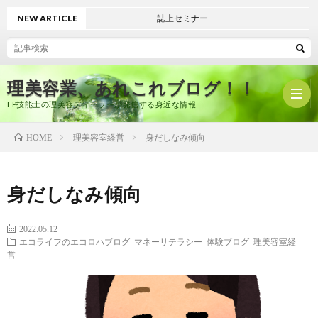
NEW ARTICLE
誌上セミナー
理美容業、あれこれブログ！！
FP技能士の理美容ディーラーが発信する身近な情報
理美容室経営
身だしなみ傾向
HOME
ホ
身だしなみ傾向
ー
プ
2022.05.12
エコライフのエコロハブログ
マネーリテラシー
体験ブログ
理美容室経
ム
ロ
有
営
フ
限
美