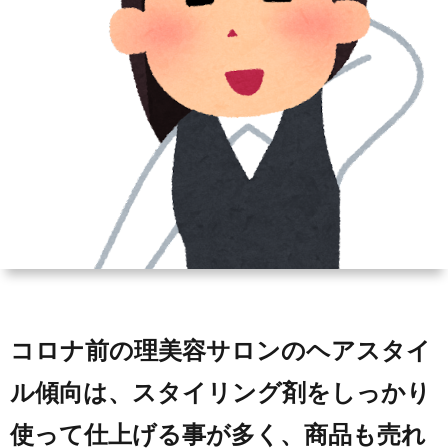
ィ
会
容
在
ー
社
室
宅・
ル
エ
HAIR
施
コ・
DO
設
ラ
訪
イ
問
フ
美
コロナ前の理美容サロンのヘアスタイ
ル傾向は、スタイリング剤をしっかり
容
使って仕上げる事が多く、商品も売れ
「か