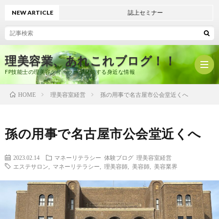
NEW ARTICLE
誌上セミナー
理美容業、あれこれブログ！！
FP技能士の理美容ディーラーが発信する身近な情報
理美容室経営
孫の用事で名古屋市公会堂近くへ
HOME
ホ
孫の用事で名古屋市公会堂近くへ
ー
プ
2023.02.14
マネーリテラシー
体験ブログ
理美容室経営
エステサロン
,
マネーリテラシー
,
理美容師
,
美容師
,
美容業界
ム
ロ
有
フ
限
美