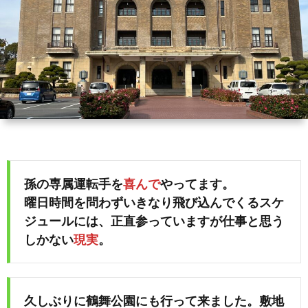
ィ
会
容
在
ー
社
室
宅・
ル
エ
HAIR
施
コ・
DO
設
ラ
訪
孫の専属運転手を
喜んで
やってます。
イ
問
曜日時間を問わずいきなり飛び込んでくるスケ
ジュールには、正直参っていますが仕事と思う
フ
美
しかない
現実
。
容
久しぶりに鶴舞公園にも行って来ました。敷地
「か