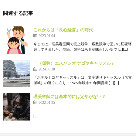
関連する記事
これからは「良心経営」の時代
2023.01.04
今までは、理美容室間で売上競争・客数競争で互いに切磋琢
磨してきました。勿論、競争はある意味正しい訳で […][…]
「（仮称）エスパシオ ナゴヤキャッスル」
2024.03.28
「ホテルナゴヤキャッスル」は、文字通りキャッスル（名古
屋城）の近くに在り、1969年以来50年間営業 […][…]
理美容師には基本的には定年がない？
2022.01.25
[…]