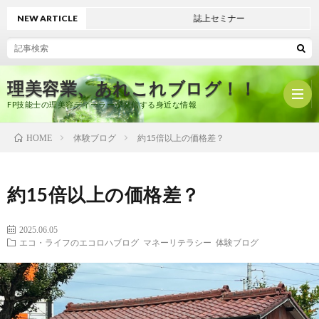
NEW ARTICLE
誌上セミナー
理美容業、あれこれブログ！！
FP技能士の理美容ディーラーが発信する身近な情報
体験ブログ
約15倍以上の価格差？
HOME
ホ
約15倍以上の価格差？
ー
プ
2025.06.05
エコ・ライフのエコロハブログ
マネーリテラシー
体験ブログ
ム
ロ
有
フ
限
美