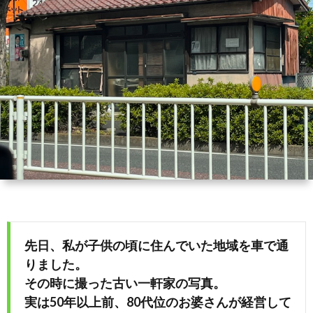
ィ
会
容
在
ー
社
室
宅・
ル
エ
HAIR
施
コ・
DO
設
ラ
訪
イ
問
フ
美
先日、私が子供の頃に住んでいた地域を車で通
りました。
容
その時に撮った古い一軒家の写真。
実は50年以上前、80代位のお婆さんが経営して
「か