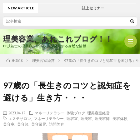
NEW ARTICLE
誌上セミナー
理美容業、あれこれブログ！！
FP技能士の理美容ディーラーが発信する身近な情報
理美容室経営
97歳の「長生きのコツと認知症を避ける」
HOME
ホ
97歳の「長生きのコツと認知症を
ー
プ
避ける」生き方・・・
ム
ロ
有
2023.04.17
マネーリテラシー
体験ブログ
理美容室経営
エステサロン
,
マネーリテラシー
,
理容室
,
理美容
,
理美容師
,
美容体験
,
美容室
,
美容師
,
美容業界
,
訪問美容
フ
限
美