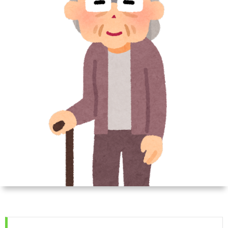
ィ
会
容
在
ー
社
室
宅・
ル
エ
HAIR
施
コ・
DO
設
ラ
訪
イ
問
フ
美
容
「か