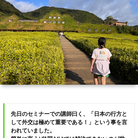
ィ
会
容
在
ー
社
室
宅・
ル
エ
HAIR
施
コ・
DO
設
ラ
訪
イ
問
フ
美
先日のセミナーでの講師曰く、「日本の行方と
容
して外交は極めて重要である！」という事を言
われていました。
「か