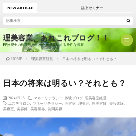
NEW ARTICLE
誌上セミナー
理美容業、あれこれブログ！！
FP技能士の理美容ディーラーが発信する身近な情報
理美容室経営
日本の将来は明るい？それとも？
HOME
ホ
日本の将来は明るい？それとも？
ー
プ
2024.05.15
マネーリテラシー
体験ブログ
理美容室経営
エステサロン
,
マネーリテラシー
,
理容室
,
理美容
,
理美容師
,
美容体験
,
ム
ロ
有
美容室
,
美容師
,
美容業界
,
訪問美容
フ
限
美