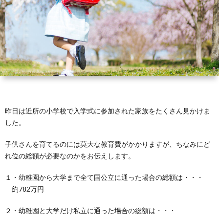
ィ
会
容
在
ー
社
室
宅・
ル
エ
HAIR
施
コ・
DO
設
昨日は近所の小学校で入学式に参加された家族をたくさん見かけま
ラ
訪
した。
イ
問
子供さんを育てるのには莫大な教育費がかかりますが、ちなみにど
れ位の総額が必要なのかをお伝えします。
フ
美
１・幼稚園から大学まで全て国公立に通った場合の総額は・・・
約782万円
容
２・幼稚園と大学だけ私立に通った場合の総額は・・・
「か