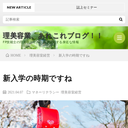
NEW ARTICLE
誌上セミナー
理美容業、あれこれブログ！！
FP技能士の理美容ディーラーが発信する身近な情報
理美容室経営
新入学の時期ですね
HOME
ホ
新入学の時期ですね
ー
プ
2021.04.07
マネーリテラシー
理美容室経営
ム
ロ
有
フ
限
美