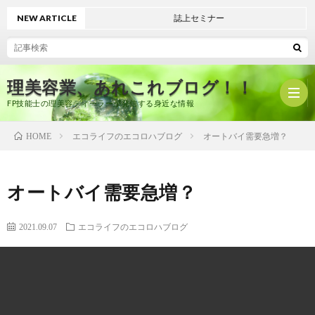
NEW ARTICLE
誌上セミナー
理美容業、あれこれブログ！！
FP技能士の理美容ディーラーが発信する身近な情報
エコライフのエコロハブログ
オートバイ需要急増？
HOME
ホ
オートバイ需要急増？
ー
プ
2021.09.07
エコライフのエコロハブログ
ム
ロ
有
フ
限
美