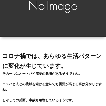
ィ
会
容
在
ー
社
室
宅・
ル
エ
HAIR
施
コ・
DO
設
ラ
訪
コロナ禍では、あらゆる生活パターン
に変化が生じています。
イ
問
その一つにオートバイ需要の急増があるそうですね。
フ
美
コスパと人との接触を避ける意味でも需要が高まる事は分かります
ね。
容
しかしその反面、事故も急増しているそうです。
「か