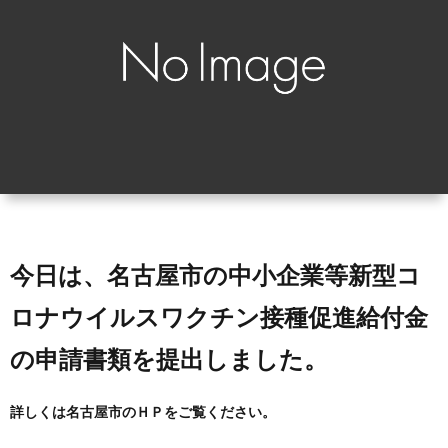
ィ
会
容
在
ー
社
室
宅・
ル
エ
HAIR
施
コ・
DO
設
ラ
訪
今日は、名古屋市の中小企業等新型コ
イ
問
ロナウイルスワクチン接種促進給付金
フ
美
の申請書類を提出しました。
容
詳しくは名古屋市のＨＰをご覧ください。
「か