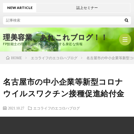
NEW ARTICLE
誌上セミナー
理美容業、あれこれブログ！！
FP技能士の理美容ディーラーが発信する身近な情報
エコライフのエコロハブログ
名古屋市の中小企業等新型コ
HOME
ホ
名古屋市の中小企業等新型コロナ
ー
プ
ウイルスワクチン接種促進給付金
ム
ロ
有
2021.10.27
エコライフのエコロハブログ
フ
限
美