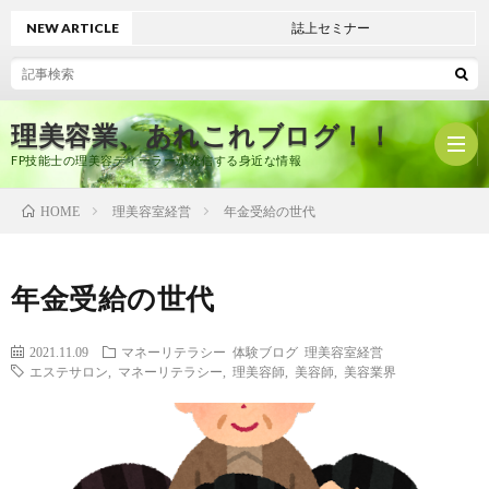
NEW ARTICLE
誌上セミナー
理美容業、あれこれブログ！！
FP技能士の理美容ディーラーが発信する身近な情報
理美容室経営
年金受給の世代
HOME
ホ
年金受給の世代
ー
プ
2021.11.09
マネーリテラシー
体験ブログ
理美容室経営
エステサロン
,
マネーリテラシー
,
理美容師
,
美容師
,
美容業界
ム
ロ
有
フ
限
美