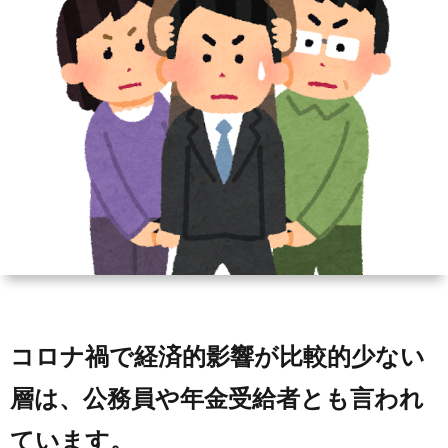
ィ
会
容
在
ー
社
室
宅・
ル
エ
HAIR
施
コ・
DO
設
ラ
訪
イ
問
フ
美
コロナ禍で経済的影響が比較的少ない
容
層は、公務員や年金受給者とも言われ
ています。
「か