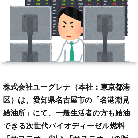
ィ
会
容
在
ー
社
室
宅・
ル
エ
HAIR
施
コ・
DO
設
ラ
訪
株式会社ユーグレナ（本社：東京都港
イ
問
区）は、愛知県名古屋市の「名港潮見
フ
美
給油所」にて、一般生活者の方も給油
容
できる次世代バイオディーゼル燃料
「か