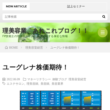
NEW ARTICLE
誌上セミナー
理美容業、あれこれブログ！！
FP技能士の理美容ディーラーが発信する身近な情報
理美容室経営
ユーグレナ株価期待！
HOME
ホ
ユーグレナ株価期待！
ー
プ
2022.06.09
マネーリテラシー
体験ブログ
理美容室経営
エステサロン
,
理美容師
,
美容師
,
美容業界
ム
ロ
有
フ
限
美