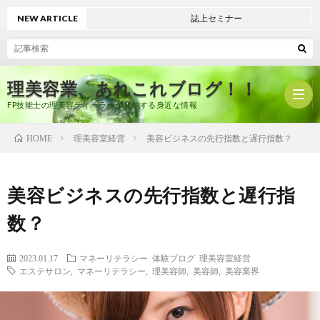
NEW ARTICLE
誌上セミナー
理美容業、あれこれブログ！！
FP技能士の理美容ディーラーが発信する身近な情報
理美容室経営
美容ビジネスの先行指数と遅行指数？
HOME
ホ
美容ビジネスの先行指数と遅行指
ー
プ
数？
ム
ロ
有
2023.01.17
マネーリテラシー
体験ブログ
理美容室経営
エステサロン
,
マネーリテラシー
,
理美容師
,
美容師
,
美容業界
フ
限
美