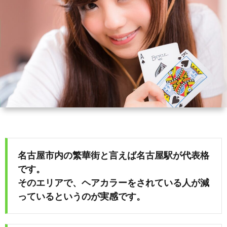
ィ
会
容
在
ー
社
室
宅・
ル
エ
HAIR
施
コ・
DO
設
ラ
訪
イ
問
名古屋市内の繁華街と言えば名古屋駅が代表格
です。
フ
美
そのエリアで、ヘアカラーをされている人が減
っているというのが実感です。
容
「か