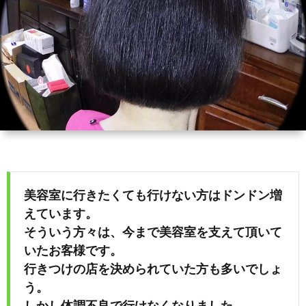
ィ
会
容
在
ー
社
室
宅・
ル
エ
HAIR
施
コ・
DO
設
ラ
訪
イ
美容室に行きたくても行けない方はドンドン増
問
えています。
フ
そういう方々は、今まで美容室を支えて頂いて
美
いたお客様です。
行きつけの店を決められていた方も多いでしょ
容
う。
しかし体調不良で行けなくなりました。
「か