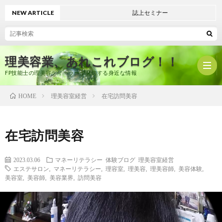
NEW ARTICLE
誌上セミナー
理美容業、あれこれブログ！！
FP技能士の理美容ディーラーが発信する身近な情報
理美容室経営
在宅訪問美容
HOME
ホ
在宅訪問美容
ー
プ
2023.03.06
マネーリテラシー
体験ブログ
理美容室経営
エステサロン
,
マネーリテラシー
,
理容室
,
理美容
,
理美容師
,
美容体験
,
ム
ロ
有
美容室
,
美容師
,
美容業界
,
訪問美容
フ
限
美