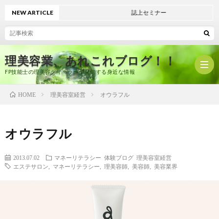
NEW ARTICLE
誌上セミナー
理美容業、あれこれブログ！！
FP技能士の理美容ディーラーが発信する身近な情報
理美容室経営
オウラフル
HOME
ホ
オウラフル
ー
プ
2013.07.02
マネーリテラシー
体験ブログ
理美容室経営
エステサロン
,
マネーリテラシー
,
理美容師
,
美容師
,
美容業界
ム
ロ
有
フ
限
美