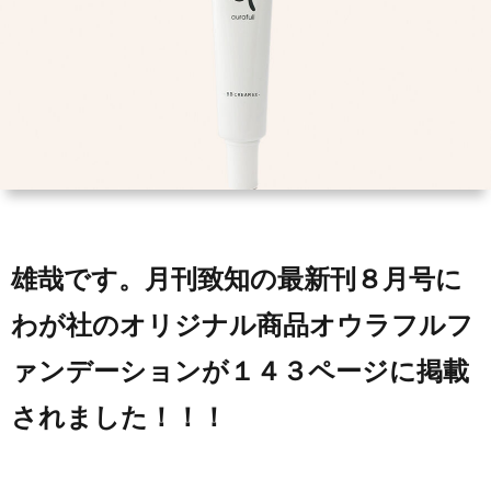
ィ
会
容
在
ー
社
室
宅・
ル
エ
HAIR
施
コ・
DO
設
ラ
訪
雄哉です。月刊致知の最新刊８月号に
イ
問
わが社のオリジナル商品オウラフルフ
ァンデーションが１４３ページに掲載
フ
美
されました！！！
容
「か