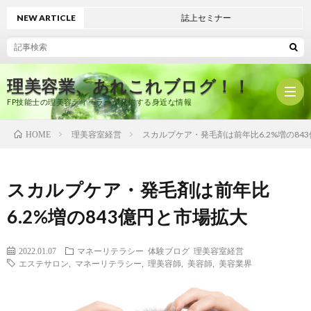
NEW ARTICLE
誌上セミナー
理美容業、あれこれブログ！！
FP技能士の理美容ディーラーが発信する身近な情報
理美容室経営
スカルプケア・発毛剤は前年比6.2%増の84
HOME
ホ
スカルプケア・発毛剤は前年比
ー
プ
6.2%増の843億円と市場拡大
ム
ロ
有
2022.01.07
マネーリテラシー
体験ブログ
理美容室経営
エステサロン
,
マネーリテラシー
,
理美容師
,
美容師
,
美容業界
フ
限
美