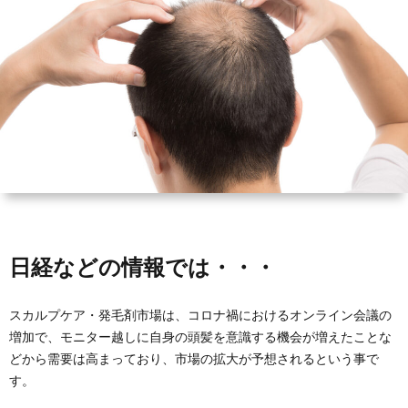
ィ
会
容
在
ー
社
室
宅・
ル
エ
HAIR
施
コ・
DO
設
ラ
訪
イ
問
日経などの情報では・・・
フ
美
スカルプケア・発毛剤市場は、コロナ禍におけるオンライン会議の
増加で、モニター越しに自身の頭髪を意識する機会が増えたことな
容
どから需要は高まっており、市場の拡大が予想されるという事で
す。
「か