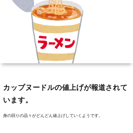
ィ
会
容
在
ー
社
室
宅・
ル
エ
HAIR
施
コ・
DO
設
ラ
訪
イ
問
カップヌードルの値上げが報道されて
います。
フ
美
身の回りの品々がどんどん値上げしていくようです。
容
「か