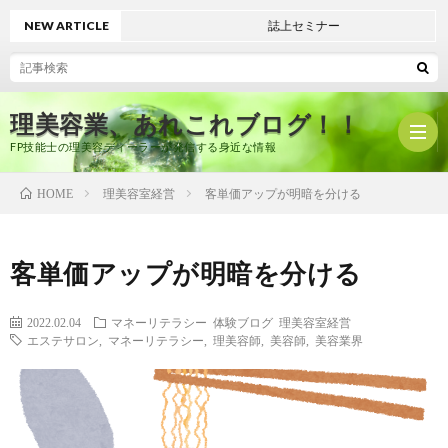
NEW ARTICLE
誌上セミナー
理美容業、あれこれブログ！！
FP技能士の理美容ディーラーが発信する身近な情報
理美容室経営
客単価アップが明暗を分ける
HOME
ホ
客単価アップが明暗を分ける
ー
プ
2022.02.04
マネーリテラシー
体験ブログ
理美容室経営
エステサロン
,
マネーリテラシー
,
理美容師
,
美容師
,
美容業界
ム
ロ
有
フ
限
美