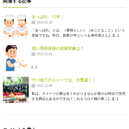
関連する記事
あっぱれ、57年！
2024.02.10
「あっぱれ」とは、（素晴らしい）（みごとなこと）という
意味ですね。昨日、創業57年というお寿司屋さん […][…]
若い理美容師の投資対象は？
2022.02.04
[…]
デパ地下のスイーツは、大繁盛！！
2022.12.09
私は、スイーツの事は全くわかりませんが昼の12時台で完売
する商品もあるのですね？これもコロナ禍の巣ご […][…]