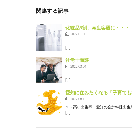
関連する記事
化粧品9割、再生容器に・・・
2022.01.05
[…]
社労士面談
2022.03.04
[…]
愛知に住みたくなる「子育ても
2022.08.10
１・高い出生率（愛知の合計特殊出生率は、
[…]