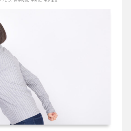
テサロン
,
理美容師
,
美容師
,
美容業界