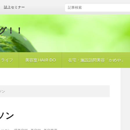
上セミナー
グ！！
・ライフ
美容室 HAIR-DO
在宅・施設訪問美容「かめや」
ソン
ソン