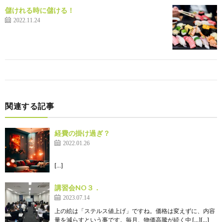
儲けれる時に儲ける！
2022.11.24
関連する記事
経費の掛け過ぎ？
2022.01.26
[…]
講習会NO３．
2023.07.14
上の絵は「ステルス値上げ」ですね。価格は変えずに、内容
量を減らすという事です。毎月、物価高騰が続く中 […][…]