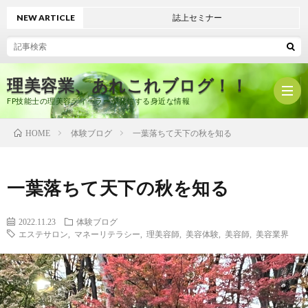
NEW ARTICLE
誌上セミナー
理美容業、あれこれブログ！！
FP技能士の理美容ディーラーが発信する身近な情報
体験ブログ
一葉落ちて天下の秋を知る
HOME
ホ
一葉落ちて天下の秋を知る
ー
プ
2022.11.23
体験ブログ
エステサロン
,
マネーリテラシー
,
理美容師
,
美容体験
,
美容師
,
美容業界
ム
ロ
有
フ
限
美