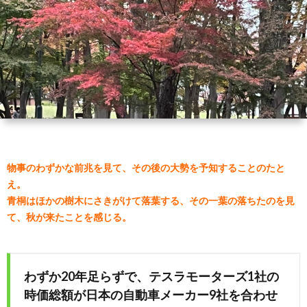
ィ
会
容
在
ー
社
室
宅・
ル
エ
HAIR
施
コ・
DO
設
ラ
訪
物事のわずかな前兆を見て、その後の大勢を予知することのたと
え。
イ
問
青桐はほかの樹木にさきがけて落葉する、その一葉の落ちたのを見
て、秋が来たことを感じる。
フ
美
容
わずか20年足らずで、テスラモーターズ1社の
時価総額が日本の自動車メーカー9社を合わせ
「か