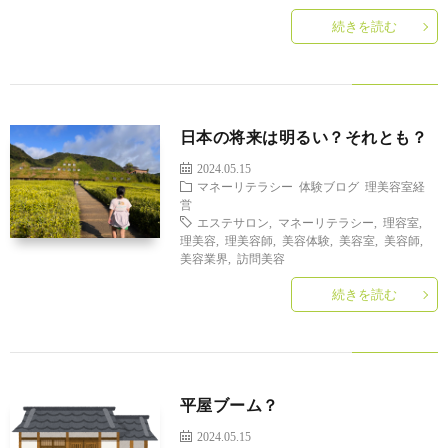
続きを読む
日本の将来は明るい？それとも？
2024.05.15
マネーリテラシー
体験ブログ
理美容室経
営
エステサロン
,
マネーリテラシー
,
理容室
,
理美容
,
理美容師
,
美容体験
,
美容室
,
美容師
,
美容業界
,
訪問美容
続きを読む
平屋ブーム？
2024.05.15