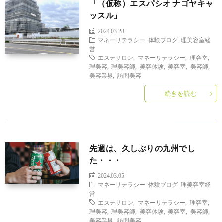
「（仮称）エスパシオ ナゴヤキャ
ッスル」
2024.03.28
マネーリテラシー
体験ブログ
理美容室経
営
エステサロン
,
マネーリテラシー
,
理容室
,
理美容
,
理美容師
,
美容体験
,
美容室
,
美容師
,
美容業界
,
訪問美容
続きを読む
先週は、久しぶりの九州でし
た・・・
2024.03.05
マネーリテラシー
体験ブログ
理美容室経
営
エステサロン
,
マネーリテラシー
,
理容室
,
理美容
,
理美容師
,
美容体験
,
美容室
,
美容師
,
美容業界
,
訪問美容