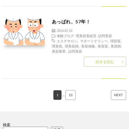
あっぱれ、57年！
2024.02.10
体験ブログ
理美容室経営
訪問美容
エステサロン
,
マネーリテラシー
,
理容室
,
理美容
,
理美容師
,
美容体験
,
美容室
,
美容師
,
美容業界
,
訪問美容
続きを読む
1
…
13
NEXT
検索