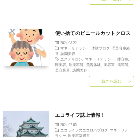
使い捨てのビニールカットクロス
2024.08.22
マネーリテラシー
体験ブログ
理美容室経
営
訪問美容
エステサロン
,
マネーリテラシー
,
理容室
,
理美容
,
理美容師
,
美容体験
,
美容室
,
美容師
,
美容業界
,
訪問美容
続きを読む
エコライフ誌上情報！
2024.07.05
エコライフのエコロハブログ
マネーリテ
ラシー
理美容室経営