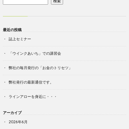
検索
最近の投稿
誌上セミナー
「ウインクあいち」での講習会
弊社の毎月発行の「お金のトリセツ」
弊社発行の最新通信です。
ラインアローを身近に・・・
アーカイブ
2026年6月