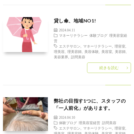
貸し傘、地域NO1!
2024.04.11
マネーリテラシー
体験ブログ
理美容室経
営
エステサロン
,
マネーリテラシー
,
理容室
,
理美容
,
理美容師
,
美容体験
,
美容室
,
美容師
,
美容業界
,
訪問美容
続きを読む
弊社の目指す1つに、スタッフの
「一人前化」があります。
2024.04.10
体験ブログ
理美容室経営
訪問美容
エステサロン
,
マネーリテラシー
,
理容室
,
理美容
,
理美容師
,
美容体験
,
美容室
,
美容師
,