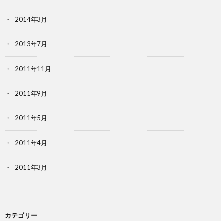
2014年3月
2013年7月
2011年11月
2011年9月
2011年5月
2011年4月
2011年3月
カテゴリー